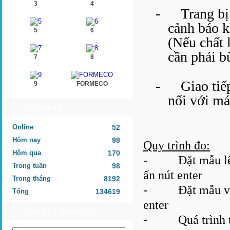
3
4
-
Trang bị
cảnh báo k
5
6
(Nếu chất 
cần phải b
7
8
-
Giao tiế
9
FORMECO
nối với má
THỐNG KÊ
Online
52
Hôm nay
98
Quy trình đo:
Hôm qua
170
- Đặt mẫu lên k
Trong tuần
98
ấn nút enter
Trong tháng
8192
- Đặt mẫu vào 
Tổng
134619
enter
LIÊN KẾT WEBSITE
- Quá trình tín