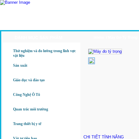
Trang Chủ
Giới Thiệu
Sản Phẩm
Ứng Dụng
DANH MỤC SẢN PHẨM
Home /
Máy Đo Tỷ Trọng
Thử nghiệm và đo lường trong lĩnh vực
vật liệu
Sản xuất
Giáo dục và đào tạo
Công Nghệ Ô Tô
Quan trắc môi trường
Trang thiết bị y tế
CHI TIẾT TÍNH NĂNG
Vật tư tiêu hao