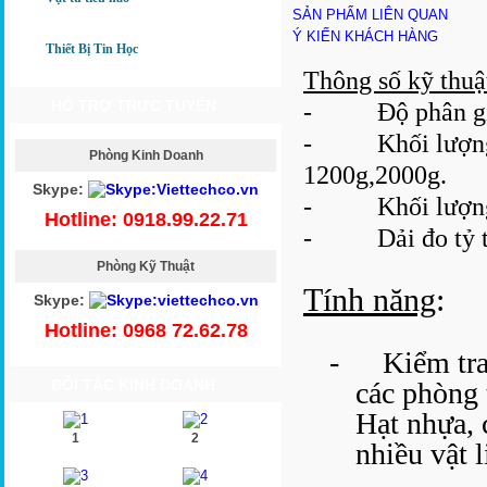
SẢN PHẨM LIÊN QUAN
Ý KIẾN KHÁCH HÀNG
Thiết Bị Tin Học
Thông số kỹ thuậ
HỖ TRỢ TRỰC TUYẾN
- Độ phân giải
- Khối lượng tô
Phòng Kinh Doanh
1200g,2000g.
Skype:
- Khối lượng mâ
Hotline: 0918.99.22.71
- Dải đo tỷ t
Phòng Kỹ Thuật
Tính năng
:
Skype:
Hotline: 0968 72.62.78
-
Kiểm tra
ĐỐI TÁC KINH DOANH
các phòng
Hạt nhựa, 
1
2
nhiều vật 