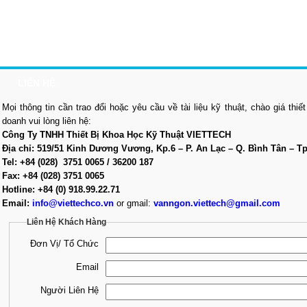
n Phẩm
Ứng Dụng
Dịch Vụ
Tin Tức
Liên Hệ
LIÊN HỆ
Mọi thông tin cần trao đổi hoặc yêu cầu về tài liệu kỹ thuật, chào giá thiế
doanh vui lòng liên hệ:
Công Ty TNHH Thiết Bị Khoa Học Kỹ Thuật VIETTECH
Địa chỉ: 519/51 Kinh Dương Vương, Kp.6 – P. An Lạc – Q. Bình Tân – T
Tel: +84 (028) 3751 0065 / 36200 187
Fax: +84 (028) 3751 0065
Hotline: +84 (0) 918.99.22.71
Email:
info@viettechco.vn
or gmail:
vanngon.viettech@gmail.com
Liên Hệ Khách Hàng
Đơn Vị/ Tổ Chức
Email
Người Liên Hệ