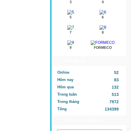
3
4
5
6
7
8
9
FORMECO
THỐNG KÊ
Online
52
Hôm nay
83
Hôm qua
132
Trong tuần
513
Trong tháng
7972
Tổng
134399
LIÊN KẾT WEBSITE