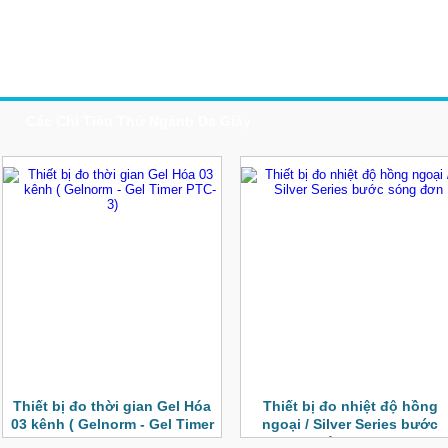
n Phẩm
Ứng Dụng
Dịch Vụ
Tin Tức
Liên Hệ
Các Chỉ Tiêu Thử Ngành Da Giày
Thiết bị đo thời gian Gel Hóa
Thiết bị đo nhiệt độ hồng
03 kênh ( Gelnorm - Gel Timer
ngoại / Silver Series bước
PTC-3)
sóng đơn