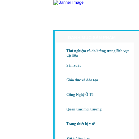
Trang Chủ
Giới Thiệu
Sả
DANH MỤC SẢN PHẨM
Thử nghiệm và đo lường trong lĩnh vực
vật liệu
Sản xuất
Giáo dục và đào tạo
Công Nghệ Ô Tô
Quan trắc môi trường
Trang thiết bị y tế
Vật tư tiêu hao