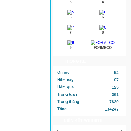
3
4
5
6
7
8
9
FORMECO
THỐNG KÊ
Online
52
Hôm nay
97
Hôm qua
125
Trong tuần
361
Trong tháng
7820
Tổng
134247
LIÊN KẾT WEBSITE