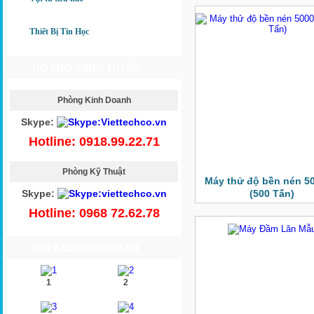
Thiết Bị Tin Học
HỖ TRỢ TRỰC TUYẾN
Phòng Kinh Doanh
Skype:
Hotline: 0918.99.22.71
Phòng Kỹ Thuật
Máy thử độ bền nén 5
Skype:
(500 Tấn)
Hotline: 0968 72.62.78
ĐỐI TÁC KINH DOANH
1
2