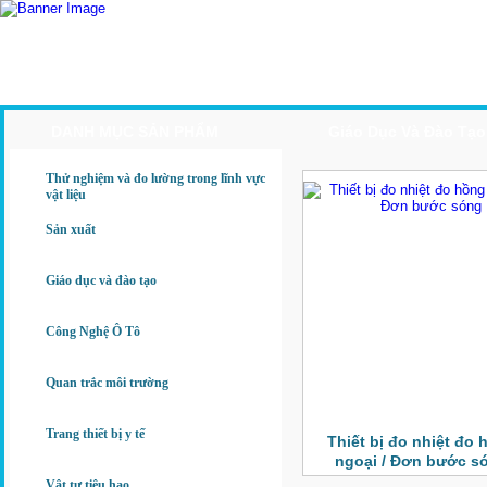
Trang Chủ
Giới Thiệu
Sản Phẩm
Ứng Dụng
DANH MỤC SẢN PHẨM
Giáo Dục Và Đào Tạo
Thử nghiệm và đo lường trong lĩnh vực
vật liệu
Sản xuất
Giáo dục và đào tạo
Công Nghệ Ô Tô
Quan trắc môi trường
Trang thiết bị y tế
Thiết bị đo nhiệt đo 
ngoại / Đơn bước s
Vật tư tiêu hao