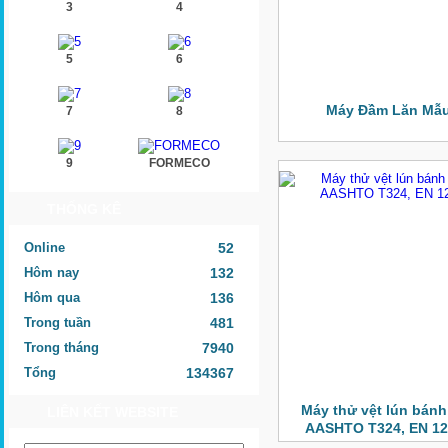
3
4
5
6
Máy Đầm Lăn Mẫ
7
8
9
FORMECO
THỐNG KÊ
Online
52
Hôm nay
132
Hôm qua
136
Trong tuần
481
Trong tháng
7940
Tổng
134367
Máy thử vệt lún bánh 
LIÊN KẾT WEBSITE
AASHTO T324, EN 12