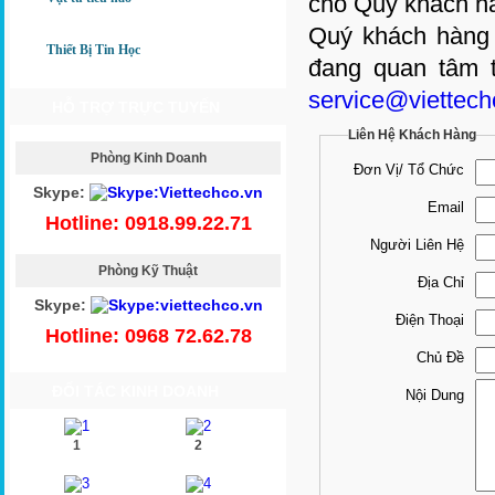
cho Quý khách hà
Quý khách hàng v
Thiết Bị Tin Học
đang quan tâm t
service@viettech
HỖ TRỢ TRỰC TUYẾN
Liên Hệ Khách Hàng
Phòng Kinh Doanh
Đơn Vị/ Tổ Chức
Skype:
Email
Hotline: 0918.99.22.71
Người Liên Hệ
Phòng Kỹ Thuật
Địa Chỉ
Skype:
Điện Thoại
Hotline: 0968 72.62.78
Chủ Đề
ĐỐI TÁC KINH DOANH
Nội Dung
1
2