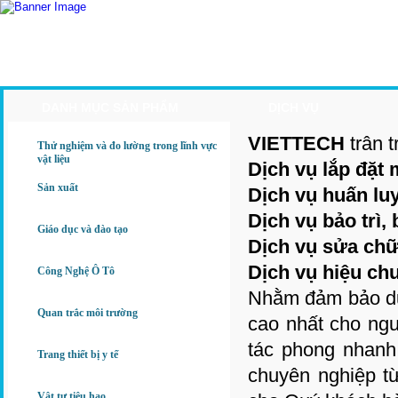
Trang Chủ
Giới Thiệu
Sản Phẩm
Ứng Dụng
DANH MỤC SẢN PHẨM
DỊCH VỤ
VIETTECH
trân t
Thử nghiệm và đo lường trong lĩnh vực
vật liệu
Dịch vụ lắp đặt 
Sản xuất
Dịch vụ huấn lu
Dịch vụ bảo trì,
Giáo dục và đào tạo
Dịch vụ sửa ch
Dịch vụ hiệu chu
Công Nghệ Ô Tô
Nhằm đảm bảo duy 
Quan trắc môi trường
cao nhất cho ng
tác phong nhanh 
Trang thiết bị y tế
chuyên nghiệp từ
Vật tư tiêu hao