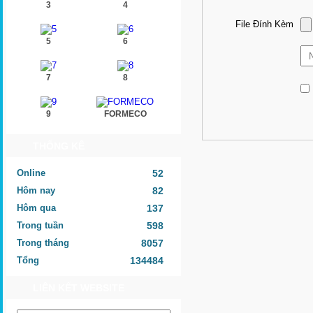
3
4
File Đính Kèm
5
6
7
8
9
FORMECO
THỐNG KÊ
Online
52
Hôm nay
82
Hôm qua
137
Trong tuần
598
Trong tháng
8057
Tổng
134484
LIÊN KẾT WEBSITE