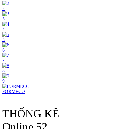
2
3
4
5
6
7
8
9
FORMECO
THỐNG KÊ
Online
52