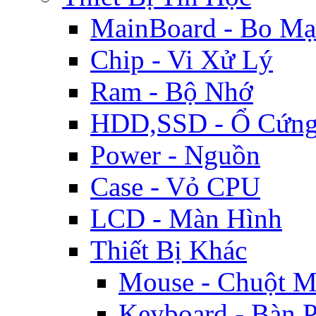
MainBoard - Bo M
Chip - Vi Xử Lý
Ram - Bộ Nhớ
HDD,SSD - Ổ Cứn
Power - Nguồn
Case - Vỏ CPU
LCD - Màn Hình
Thiết Bị Khác
Mouse - Chuột M
Keyboard - Bàn 