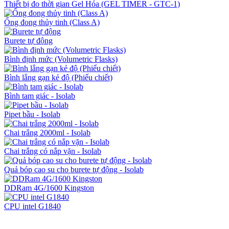
Thiết bị đo thời gian Gel Hóa (GEL TIMER - GTC-1)
Ống đong thủy tinh (Class A)
Burete tự động
Bình định mức (Volumetric Flasks)
Bình lắng gạn kẻ độ (Phiểu chiết)
Bình tam giác - Isolab
Pipet bầu - Isolab
Chai trắng 2000ml - Isolab
Chai trắng có nắp vặn - Isolab
Quả bóp cao su cho burete tự động - Isolab
DDRam 4G/1600 Kingston
CPU intel G1840