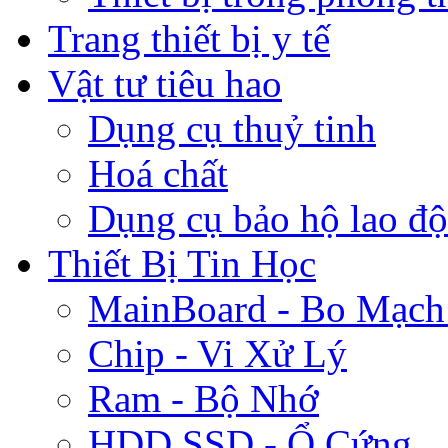
Trang thiết bị y tế
Vật tư tiêu hao
Dụng cụ thuỷ tinh
Hoá chất
Dụng cụ bảo hộ lao đ
Thiết Bị Tin Học
MainBoard - Bo Mạch
Chip - Vi Xử Lý
Ram - Bộ Nhớ
HDD,SSD - Ổ Cứng