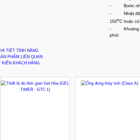
- Bước nhảy 
- Nhiệt độ bù
o
150
C hoặc có 
- Khoảng thời
phút.
CHI TIẾT TÍNH NĂNG
SẢN PHẨM LIÊN QUAN
Ý KIẾN KHÁCH HÀNG