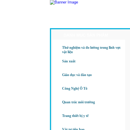
Trang Chủ
Giới Thiệu
Sả
DANH MỤC SẢN PHẨM
Thử nghiệm và đo lường trong lĩnh vực
vật liệu
Sản xuất
Giáo dục và đào tạo
Công Nghệ Ô Tô
Quan trắc môi trường
Trang thiết bị y tế
Vật tư tiêu hao