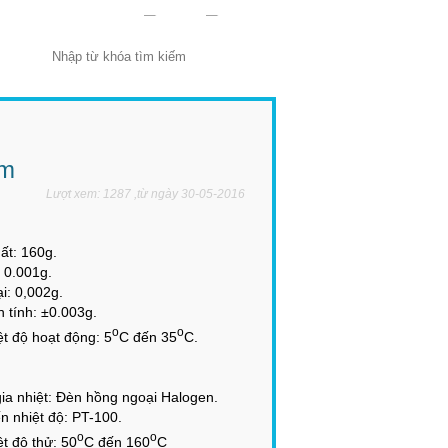
Ẩm
Lượt xem: 1287 ,từ ngày 30-05-2016
: 160g.
0.001g.
: 0,002g.
ính: ±0.003g.
o
o
độ hoạt động: 5
C đến 35
C.
nhiệt: Đèn hồng ngoại Halogen.
hiệt độ: PT-100.
o
o
độ thử: 50
C đến 160
C