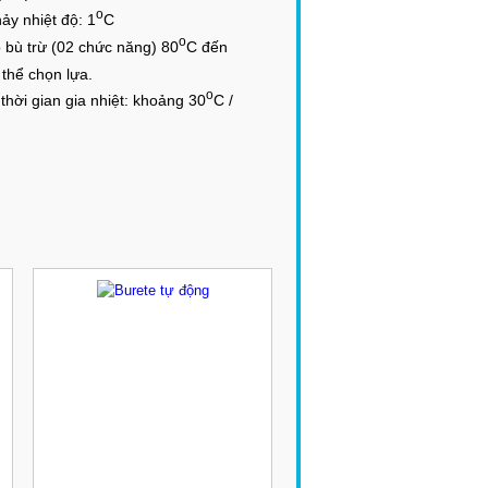
o
nhiệt độ: 1
C
o
 trừ (02 chức năng) 80
C đến
thể chọn lựa.
o
 gian gia nhiệt: khoảng 30
C /