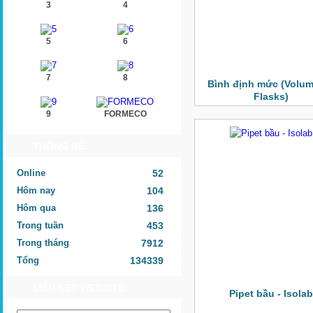
3
4
5
6
7
8
Bình định mức (Volum
Flasks)
9
FORMECO
THỐNG KÊ
Online
52
Hôm nay
104
Hôm qua
136
Trong tuần
453
Trong tháng
7912
Tổng
134339
LIÊN KẾT WEBSITE
Pipet bầu - Isolab