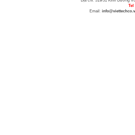
Địa chỉ: 519/51 Kinh Dương V
Tel
Email:
info@viettechco.