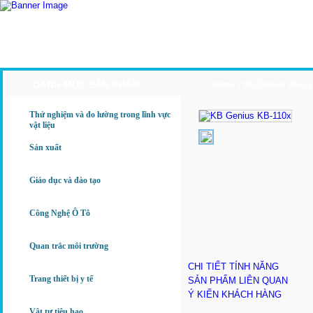
Trang Chủ
Giới Thiệu
Sản Phẩm
Ứng Dụng
DANH MỤC SẢN PHẨM
Home /
KB Genius KB-11
Thử nghiệm và đo lường trong lĩnh vực
vật liệu
Sản xuất
Giáo dục và đào tạo
Công Nghệ Ô Tô
Quan trắc môi trường
CHI TIẾT TÍNH NĂNG
Trang thiết bị y tế
SẢN PHẨM LIÊN QUAN
Ý KIẾN KHÁCH HÀNG
Vật tư tiêu hao