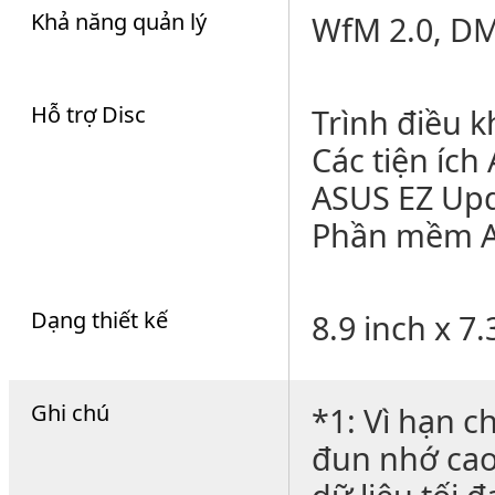
Khả năng quản lý
WfM 2.0, DM
Hỗ trợ Disc
Trình điều k
Các tiện íc
ASUS EZ Up
Phần mềm An
Dạng thiết kế
8.9 inch x 7.
Ghi chú
*1: Vì hạn c
đun nhớ cao