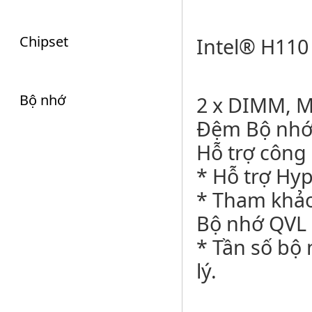
Chipset
Intel® H110
Bộ nhớ
2 x DIMM, 
Đệm Bộ nhớ
Hỗ trợ công
* Hỗ trợ Hy
* Tham khả
Bộ nhớ QVL 
* Tần số bộ 
lý.