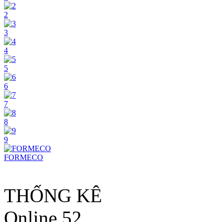
2
3
4
5
6
7
8
9
FORMECO
THỐNG KÊ
Online
52