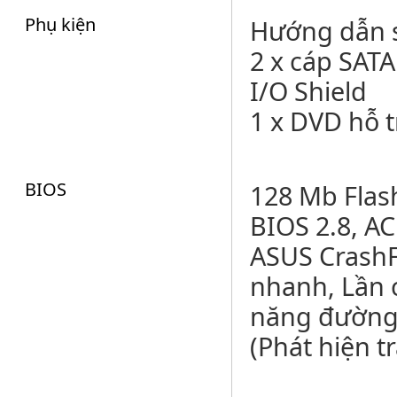
Phụ kiện
Hướng dẫn 
2 x cáp SATA
I/O Shield
1 x DVD hỗ t
BIOS
128 Mb Flas
BIOS 2.8, AC
ASUS CrashF
nhanh, Lần c
năng đường 
(Phát hiện t