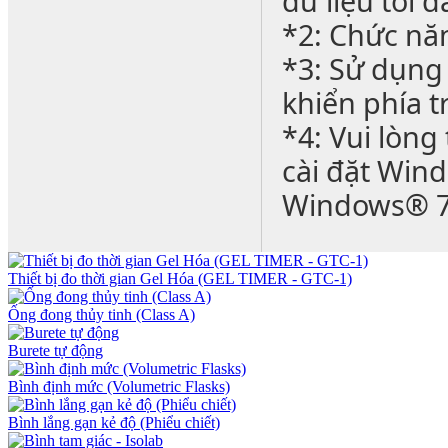
dữ liệu tối
*2: Chức nă
*3: Sử dụng
khiển phía t
*4: Vui lòng
cài đặt Wind
Windows® 7
Thiết bị đo thời gian Gel Hóa (GEL TIMER - GTC-1)
Ống đong thủy tinh (Class A)
Burete tự động
Bình định mức (Volumetric Flasks)
Bình lắng gạn kẻ độ (Phiểu chiết)