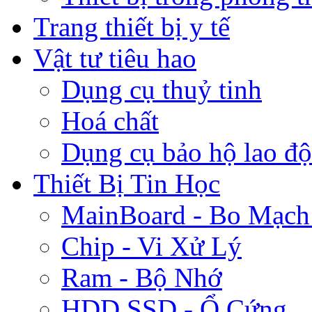
Trang thiết bị y tế
Vật tư tiêu hao
Dụng cụ thuỷ tinh
Hoá chất
Dụng cụ bảo hộ lao đ
Thiết Bị Tin Học
MainBoard - Bo Mạch
Chip - Vi Xử Lý
Ram - Bộ Nhớ
HDD,SSD - Ổ Cứng