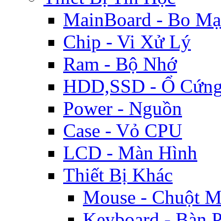
MainBoard - Bo M
Chip - Vi Xử Lý
Ram - Bộ Nhớ
HDD,SSD - Ổ Cứn
Power - Nguồn
Case - Vỏ CPU
LCD - Màn Hình
Thiết Bị Khác
Mouse - Chuột M
Keyboard - Bàn 