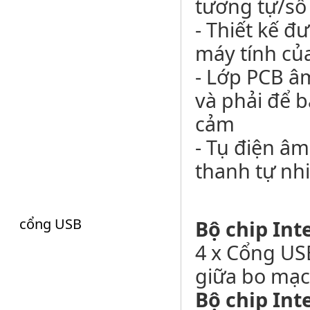
tương tự/số 
- Thiết kế đ
máy tính củ
- Lớp PCB â
và phải để b
cảm
- Tụ điện âm
thanh tự nhi
cổng USB
Bộ chip Int
4 x Cổng US
giữa bo mạc
Bộ chip Int