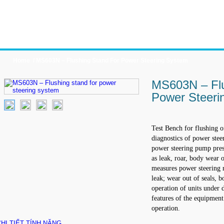
n Phẩm
Ứng Dụng
Dịch Vụ
Tin Tức
Liên Hệ
Home /
MS603N – Flushing Stand For Power Steering System
MS603N – Flu
Power Steeri
Test Bench for flushing o
diagnostics of power ste
power steering pump press
as leak, roar, body wear 
measures power steering r
leak; wear out of seals, 
operation of units under 
features of the equipment 
operation.
CHI TIẾT TÍNH NĂNG