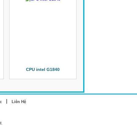
CPU intel G1840
c
Liên Hệ
M.