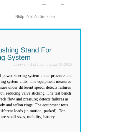
shing Stand For
ng System
Lượt xem: 1325 ,từ ngày 22-01-2019
f power steering system under pressure and
ering system units. The equipment measures
ure under different speed; detects failures
out, reducing valve sticking. The test bench
ack flow and pressure; detects failures as
body and teflon rings. The equipment tests
different loads (in motion, parked). Top
are small sizes, mobility, battery