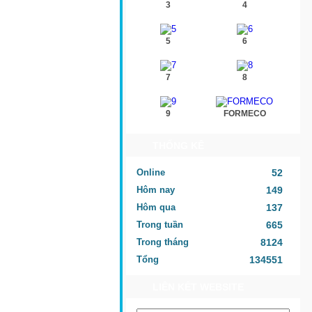
3
4
5
6
7
8
9
FORMECO
THỐNG KÊ
Online
52
Hôm nay
149
Hôm qua
137
Trong tuần
665
Trong tháng
8124
Tổng
134551
LIÊN KẾT WEBSITE