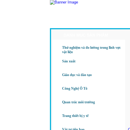
Trang Chủ
Giới Thiệu
Sả
DANH MỤC SẢN PHẨM
Thử nghiệm và đo lường trong lĩnh vực
vật liệu
Sản xuất
Giáo dục và đào tạo
Công Nghệ Ô Tô
Quan trắc môi trường
Trang thiết bị y tế
Vật tư tiêu hao