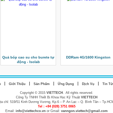
Quả bóp cao su cho burete tự
DDRam 4G/1600 Kingston
động - Isolab
ủ
Giới Thiệu
Sản Phẩm
Ứng Dụng
Dịch Vụ
Tin Tứ
Copyright © 2015
VIETTECH
. All rights reserved.
Công Ty TNHH Thiết Bị Khoa Học Kỹ Thuật
VIETTECH
ịa chỉ: 519/51 Kinh Dương Vương, Kp.6 – P. An Lạc – Q. Bình Tân – Tp.HC
Tel : +84 (028) 3751 0065
Email:
info@viettechco.vn
or Gmail:
vanngon.viettech@gmail.com