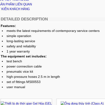
SẢN PHẨM LIÊN QUAN
Ý KIẾN KHÁCH HÀNG
DETAILED DESCRIPTION
Features:
meets the latest requirements of contemporary service centers
simple operation
long-lasting service
safety and reliability
1 year warranty
The equipment set includes:
test bench
power connection cable
pneumatic vice kit
high-pressure hoses 2.5 m in length
set of fittings MS00553
user manual