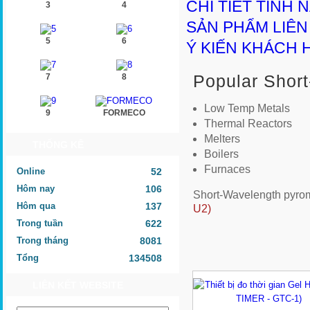
CHI TIẾT TÍNH 
3
4
SẢN PHẨM LIÊ
5
6
Ý KIẾN KHÁCH 
Popular Short
7
8
Low Temp Metals
9
FORMECO
Thermal Reactors
Melters
THỐNG KÊ
Boilers
Furnaces
Online
52
Hôm nay
106
Short-Wavelength pyrome
Hôm qua
137
U2)
Trong tuần
622
Trong tháng
8081
Tổng
134508
LIÊN KẾT WEBSITE