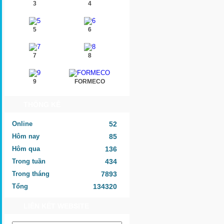
3
4
5
6
7
8
9
FORMECO
THỐNG KÊ
Online
52
Hôm nay
85
Hôm qua
136
Trong tuần
434
Trong tháng
7893
Tổng
134320
LIÊN KẾT WEBSITE