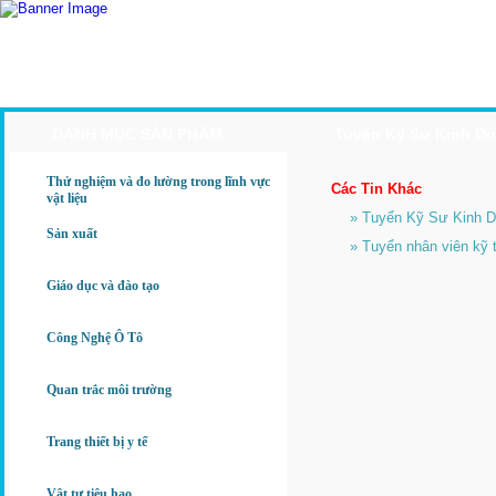
Trang Chủ
Giới Thiệu
Sản Phẩm
Ứng Dụng
DANH MỤC SẢN PHẨM
Tuyển Kỹ Sư Kinh D
Thử nghiệm và đo lường trong lĩnh vực
Các Tin Khác
vật liệu
» Tuyển Kỹ Sư Kinh D
Sản xuất
» Tuyển nhân viên kỹ t
Giáo dục và đào tạo
Công Nghệ Ô Tô
Quan trắc môi trường
Trang thiết bị y tế
Vật tư tiêu hao